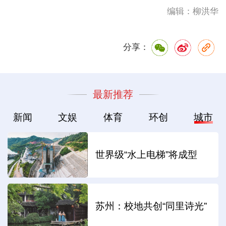
编辑：柳洪华
分享：
最新推荐
新闻
文娱
体育
环创
城市
世界级“水上电梯”将成型
苏州：校地共创“同里诗光”