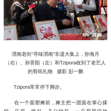
渭南老街“寻味渭南”非遗大集上，孙海月
（右）、孙菩阳（左）和Tzipora收到了老艺人
的剪纸礼物 摄影 彭一鹏
Tzipora常常停下脚步。
在一个面塑摊前，摊主把一团面在掌心揉