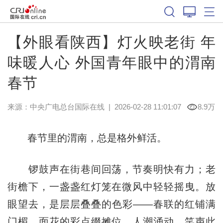
【外眼看陕西】灯火映老街 年
味暖人心 外国青年眼中的渭南
春节
来源：中央广电总台国际在线
|
2026-02-28 11:01:07
8.9万
春节里的渭南，总是格外鲜活。
锣鼓声在街巷间回荡，节奏明快有力；老
街檐下，一盏盏红灯笼在微风中轻轻摇曳。放
眼望去，是层层叠叠的色彩——春联的红铺满
门楣，面花的彩点缀摊位。人潮涌动，笑声此