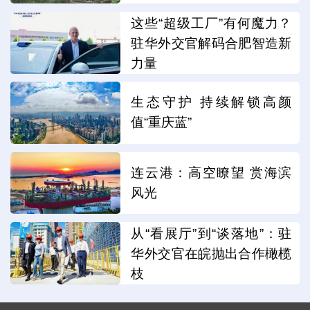
这些“超级工厂”有何魔力？
驻华外交官解码合肥智造新
力量
生态守护 持续解锁高颜
值“重庆蓝”
连云港：高空瞭望 赏海滨
风光
从“看展厅”到“谈落地”：驻
华外交官在皖抛出合作橄榄
枝