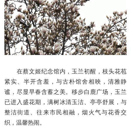
在蔡文姬纪念馆内，玉兰初醒，枝头花苞
紧实、半开含羞，与古朴馆舍相映，清雅静
谧，尽显早春含蓄之美。移步白鹿广场，玉兰
已进入盛花期，满树冰清玉洁、亭亭舒展，与
整洁街道、往来市民相融，烟火气与花香交
织，温馨热闹。