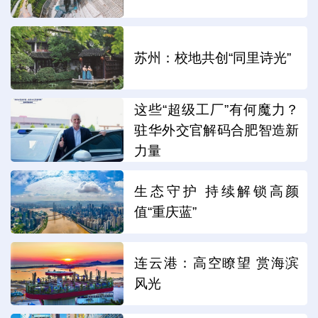
苏州：校地共创“同里诗光”
这些“超级工厂”有何魔力？
驻华外交官解码合肥智造新
力量
生态守护 持续解锁高颜
值“重庆蓝”
连云港：高空瞭望 赏海滨
风光