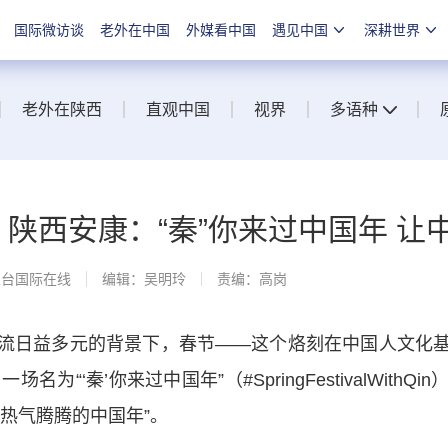
国际微访谈
老外在中国
外媒看中国
遇见中国
深耕世界
老外在陕西
直观中国
视界
多语种
】陕西安康：“秦”你来过中国年 
总台国际在线
编辑：吴明玲
责编：高岗
日益多元的背景下，春节——这个烙刻在中国人文化基
名为“‘秦’你来过中国年”（#SpringFestivalWit
热气腾腾的中国年”。