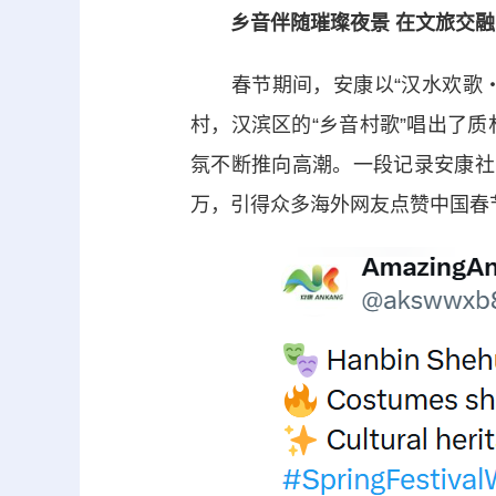
乡音伴随璀璨夜景 在文旅交
春节期间，安康以“汉水欢歌・福
村，汉滨区的“乡音村歌”唱出了
氛不断推向高潮。一段记录安康社
万，引得众多海外网友点赞中国春