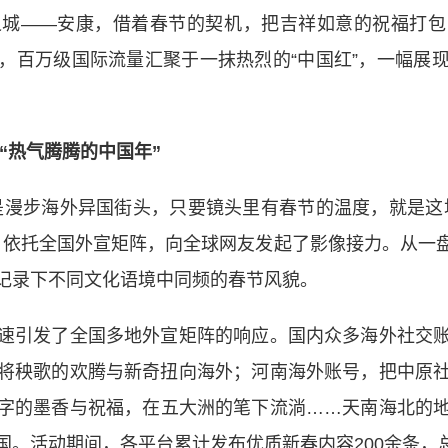
——安康，借着春节的契机，把吉祥如意的祝福打包
，百万级国际流量汇聚于一抹热烈的“中国红”，一幅展
“热气腾腾的中国年”
漫步海外异国街头，只要镜头里有春节的温度，就是这场
kang）依托全国外宣矩阵，向全球网友发起了影像接力。
记录下不同文化语境中同频的春节风貌。
引发了全国多地外宣矩阵的响应。国内众多海外社交账
将秧歌的欢腾与新奇扭向海外；河南海外账号，把中原
字的墨香与祝福，在五大洲的笔下流淌……天南海北的
。活动期间，各平台累计发布优质新春内容200余条，总