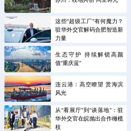
这些“超级工厂”有何魔力？
驻华外交官解码合肥智造新
力量
生态守护 持续解锁高颜
值“重庆蓝”
连云港：高空瞭望 赏海滨
风光
从“看展厅”到“谈落地”：驻
华外交官在皖抛出合作橄榄
枝