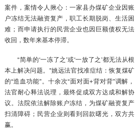
案件，案情令人揪心：一家县办煤矿企业因账
户冻结无法融资复产，职工长期脱岗、生活困
难；而申请执行的民营企业也因巨额债权无法
收回，数年来基本停滞。
“简单的‘一冻了之’或‘一放了之’都无法从根
本上解决问题。”姚远法官找准症结：恢复煤矿
的“造血功能”。十余次“面对面+背对背”调解，
法官耐心释法说理，最终促成双方达成和解协
议。法院依法解除账户冻结，为煤矿融资复产
扫清障碍；民营企业则看到回款曙光，双方共
赢。