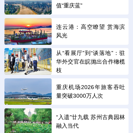
值“重庆蓝”
连云港：高空瞭望 赏海滨
风光
从“看展厅”到“谈落地”：驻
华外交官在皖抛出合作橄榄
枝
重庆机场2026年旅客吞吐
量突破3000万人次
“入遗”廿九载 苏州古典园林
融入当代