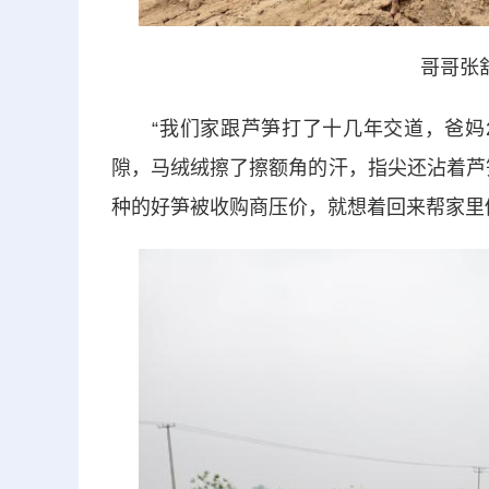
哥哥张
“我们家跟芦笋打了十几年交道，爸妈20
隙，马绒绒擦了擦额角的汗，指尖还沾着芦
种的好笋被收购商压价，就想着回来帮家里