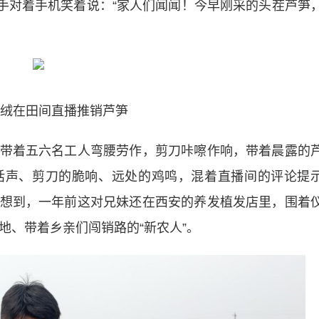
一手对着手机笑着说：“家人们闻闻！今早刚采的头茬芦笋
绒在田间直播推销芦笋
着五六名工人弯腰劳作，剪刀咔嚓作响，带着晨露的
话声、剪刀的脆响、远处的鸡鸣，混着直播间的评论提
想到，一年前这对兄妹还在西安的养发植发店里，围着
地、带着乡亲们闯销路的“新农人”。