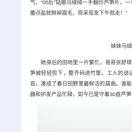
气。“00后”姑娘马绒绒一手翻炒芦笋片，
撒点盐就鲜掉眉毛，现采现发下午就走！”
妹妹马绒
她身后的田地里一片繁忙。哥哥张舒琪带
笋被轻轻剪下，整齐码进竹筐。工人的说
音，凑成了春日田野里最鲜活的晨曲。谁能
器和护发产品忙碌，如今已是守着30亩芦笋