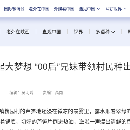
国际微访谈
老外在中国
外媒看中国
遇见中国
深耕世界
老外在陕西
直观中国
视界
多语种
起大梦想 “00后”兄妹带领村民种
线
编辑：吴明玲
责编：高岗
镇槐园村的芦笋地还浸在微凉的晨雾里，露水顺着翠绿
着锅底，切好的芦笋片倒进热油，滋啦一声爆出清鲜的