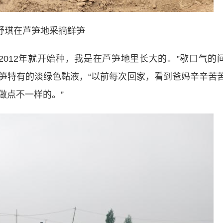
舒琪在芦笋地采摘鲜笋
12年就开始种，我是在芦笋地里长大的。”歇口气的
笋特有的淡绿色黏液，“以前每次回家，看到爸妈辛辛苦
做点不一样的。”