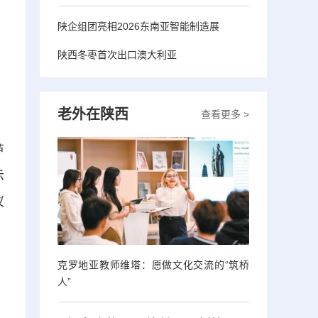
，
陕企组团亮相2026东南亚智能制造展
陕西冬枣首次出口澳大利亚
老外在陕西
查看更多 >
芦
示
仪
克罗地亚教师维塔：愿做文化交流的“筑桥
人”