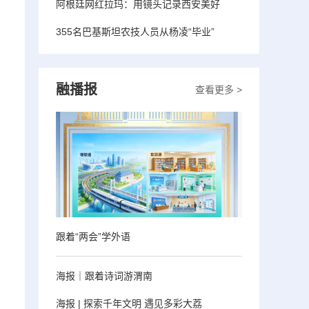
阿根廷网红拉玛：用镜头记录西安美好
355名巴基斯坦农技人员从杨凌“毕业”
融播报
查看更多 >
跟着“两会”学外语
海报｜跟着诗词游渭南
海报 | 探索千年文明 遇见多彩大荔