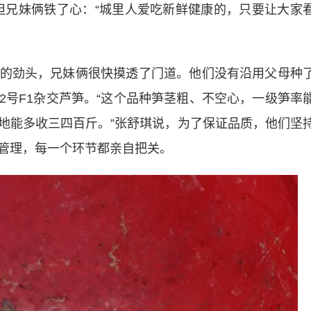
但兄妹俩铁了心：“城里人爱吃新鲜健康的，只要让大家
劲头，兄妹俩很快摸透了门道。他们没有沿用父母种
2号F1杂交芦笋。“这个品种笋茎粗、不空心，一级笋率
亩地能多收三四百斤。”张舒琪说，为了保证品质，他们坚
管理，每一个环节都亲自把关。