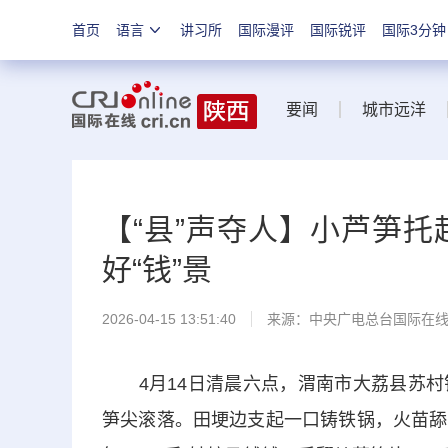
首页
语言
讲习所
国际漫评
国际锐评
国际3分钟
要闻
城市远洋
【“县”声夺人】小芦笋托
好“钱”景
2026-04-15 13:51:40
来源：中央广电总台国际在
4月14日清晨六点，渭南市大荔县苏村
笋尖滚落。田埂边支起一口铸铁锅，火苗舔