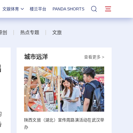
文娱体育
楼兰平台
PANDA SHORTS
站内搜索
原创
热点专题
文旅
城市远洋
查看更多 >
出
的
陕西文旅（湖北）宣传周路演活动在武汉举
香
办