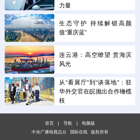
力量
生态守护 持续解锁高颜
值“重庆蓝”
连云港：高空瞭望 赏海滨
风光
从“看展厅”到“谈落地”：驻
华外交官在皖抛出合作橄榄
枝
首页
|
导航
|
电脑版
中央广播电视总台
国际在线
版权所有