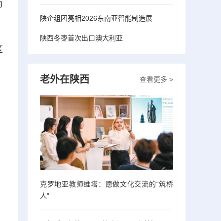
为
陕企组团亮相2026东南亚智能制造展
陕西冬枣首次出口澳大利亚
区
老外在陕西
查看更多 >
克罗地亚教师维塔：愿做文化交流的“筑桥
人”