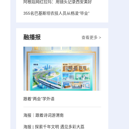
阿根廷网红拉玛：用镜头记录西安美好
355名巴基斯坦农技人员从杨凌“毕业”
融播报
查看更多 >
跟着“两会”学外语
海报｜跟着诗词游渭南
海报 | 探索千年文明 遇见多彩大荔