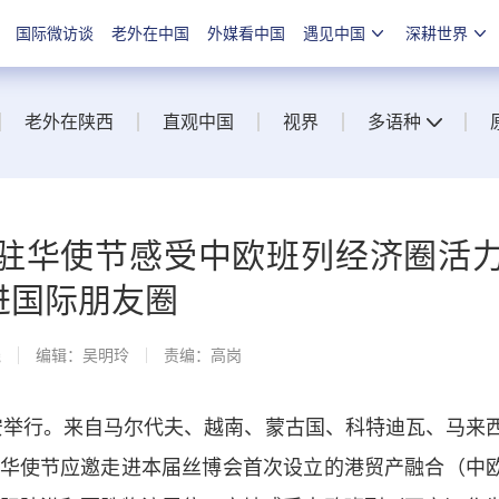
国际微访谈
老外在中国
外媒看中国
遇见中国
深耕世界
老外在陕西
直观中国
视界
多语种
驻华使节感受中欧班列经济圈活
走进国际朋友圈
线
编辑：吴明玲
责编：高岗
安举行。来自马尔代夫、越南、蒙古国、科特迪瓦、马来
华使节应邀走进本届丝博会首次设立的港贸产融合（中