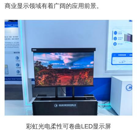
商业显示领域有着广阔的应用前景。
彩虹光电柔性可卷曲LED显示屏