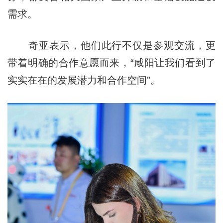
需求。
奇亚表示，他们此行不仅是参观交流，更
带着明确的合作意愿而来，“咸阳让我们看到了
实实在在的发展潜力和合作空间”。