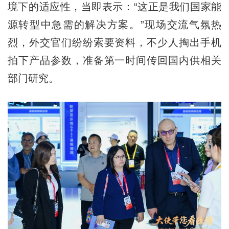
境下的适应性，当即表示：“这正是我们国家能
源转型中急需的解决方案。”现场交流气氛热
烈，外交官们纷纷索要资料，不少人掏出手机
拍下产品参数，准备第一时间传回国内供相关
部门研究。