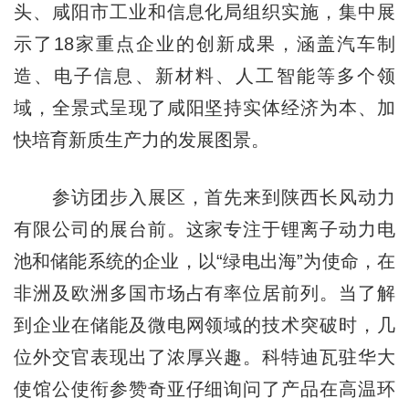
头、咸阳市工业和信息化局组织实施，集中展
示了18家重点企业的创新成果，涵盖汽车制
造、电子信息、新材料、人工智能等多个领
域，全景式呈现了咸阳坚持实体经济为本、加
快培育新质生产力的发展图景。
参访团步入展区，首先来到陕西长风动力
有限公司的展台前。这家专注于锂离子动力电
池和储能系统的企业，以“绿电出海”为使命，在
非洲及欧洲多国市场占有率位居前列。当了解
到企业在储能及微电网领域的技术突破时，几
位外交官表现出了浓厚兴趣。科特迪瓦驻华大
使馆公使衔参赞奇亚仔细询问了产品在高温环