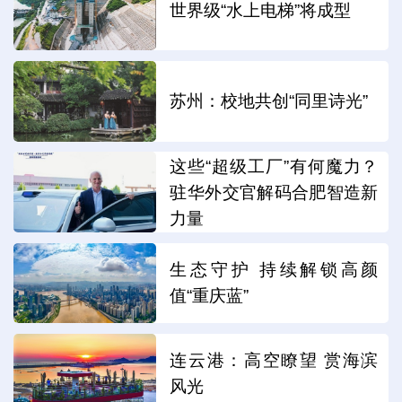
世界级“水上电梯”将成型
苏州：校地共创“同里诗光”
这些“超级工厂”有何魔力？
驻华外交官解码合肥智造新
力量
生态守护 持续解锁高颜
值“重庆蓝”
连云港：高空瞭望 赏海滨
风光