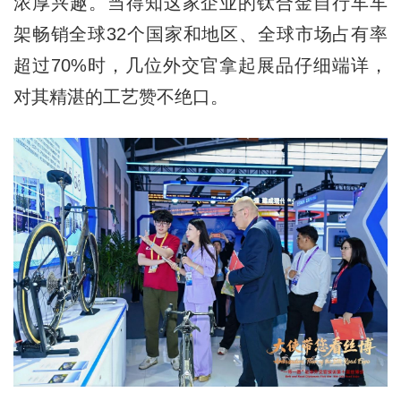
浓厚兴趣。当得知这家企业的钛合金自行车车
架畅销全球32个国家和地区、全球市场占有率
超过70%时，几位外交官拿起展品仔细端详，
对其精湛的工艺赞不绝口。