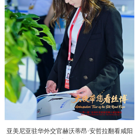
亚美尼亚驻华外交官赫沃蒂昂·安哲拉翻看咸阳