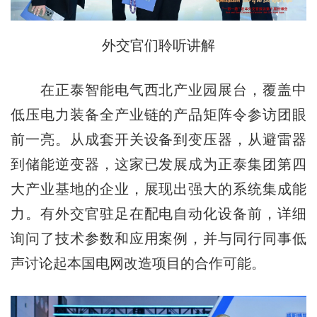
外交官们聆听讲解
在正泰智能电气西北产业园展台，覆盖中
低压电力装备全产业链的产品矩阵令参访团眼
前一亮。从成套开关设备到变压器，从避雷器
到储能逆变器，这家已发展成为正泰集团第四
大产业基地的企业，展现出强大的系统集成能
力。有外交官驻足在配电自动化设备前，详细
询问了技术参数和应用案例，并与同行同事低
声讨论起本国电网改造项目的合作可能。