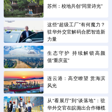
苏州：校地共创“同里诗光”
这些“超级工厂”有何魔力？
驻华外交官解码合肥智造新
力量
生态守护 持续解锁高颜
值“重庆蓝”
连云港：高空瞭望 赏海滨
风光
从“看展厅”到“谈落地”：驻
华外交官在皖抛出合作橄榄