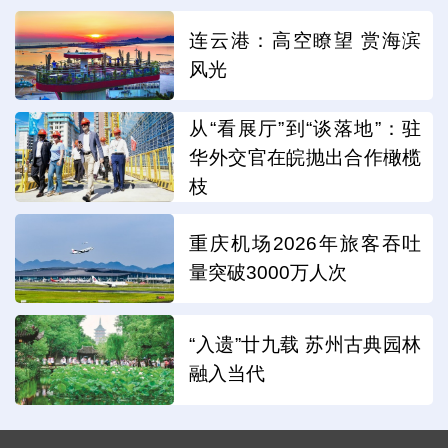
连云港：高空瞭望 赏海滨
风光
从“看展厅”到“谈落地”：驻
华外交官在皖抛出合作橄榄
枝
重庆机场2026年旅客吞吐
量突破3000万人次
“入遗”廿九载 苏州古典园林
融入当代