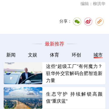
编辑：柳洪华
分享：
最新推荐
新闻
文娱
体育
环创
城市
这些“超级工厂”有何魔力？
驻华外交官解码合肥智造新
力量
生态守护 持续解锁高颜
值“重庆蓝”