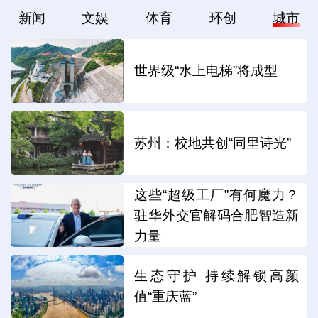
新闻
文娱
体育
环创
城市
世界级“水上电梯”将成型
苏州：校地共创“同里诗光”
这些“超级工厂”有何魔力？
驻华外交官解码合肥智造新
力量
生态守护 持续解锁高颜
值“重庆蓝”