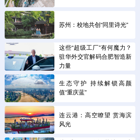
苏州：校地共创“同里诗光”
这些“超级工厂”有何魔力？
驻华外交官解码合肥智造新
力量
生态守护 持续解锁高颜
值“重庆蓝”
连云港：高空瞭望 赏海滨
风光