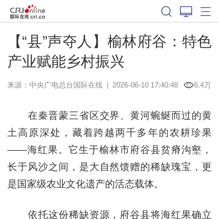
【“县”声夺人】榆林府谷：特色
产业赋能乡村振兴
来源：中央广电总台国际在线
|
2026-06-10 17:40:48
6.4万
在秦晋蒙三省区交界、黄河蜿蜒而过的黄
土高原深处，藏着跨越两千多年的农耕珍果
——海红果。它生于榆林市府谷县贫瘠沟壑，
长于风沙之间，是大自然馈赠的稀缺瑰宝，更
是国家级农业文化遗产的活态载体。
依托这份稀缺资源，府谷县将海红果确立