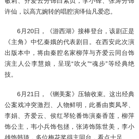
敏莉、齐爱云分饰白素贞，李小锋、张涛分饰
许仙，以高亢婉转的唱腔演绎仙凡爱恋。
6月20日，《游西湖》接棒登台，该剧正是
《主角》中忆秦娥的代表剧目。在西安此次演
出版本中，将由秦腔名家柳萍与齐爱云同台饰
演主人公李慧娘，呈现“吹火”“魂步”等经典绝
技。
6月21日，《铡美案》压轴收束。这出经典
公案戏冲突激烈、人物鲜明，此番由窦凤琴、
李娟、齐爱云、侯红琴轮番饰演秦香莲，柳萍
饰公主，韦小兵饰包拯，张涛饰陈世美，李小
雄饰韩琦，多位梅花奖得主同台，看点十足。