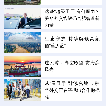
这些“超级工厂”有何魔力？
驻华外交官解码合肥智造新
力量
生态守护 持续解锁高颜
值“重庆蓝”
连云港：高空瞭望 赏海滨
风光
从“看展厅”到“谈落地”：驻
华外交官在皖抛出合作橄榄
枝