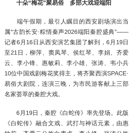
十朵“梅花”聚易俗 多部大戏迎端阳
端午假期，最引人瞩目的西安剧场演出当
属“古韵长安·粽情秦声2026端阳秦腔盛典”——
记者6月16日从西安演艺集团了解到，6月19日
至21日，柳萍、窦凤琴、侯红琴、李娟、齐爱
云、李小锋、惠敏莉、李小雄、张涛、韦小兵
10位中国戏剧梅花奖得主，将齐聚西演SPACE·
易俗大剧院，连演三晚，为市民游客献上三部
名家荟萃的秦腔大戏。
6月19日，秦腔《白蛇传》率先登场。此版
《白蛇传》融合文戏、武打与神话元素，由惠