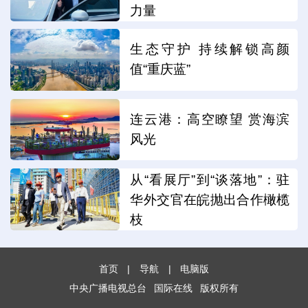
力量
生态守护 持续解锁高颜
值“重庆蓝”
连云港：高空瞭望 赏海滨
风光
从“看展厅”到“谈落地”：驻
华外交官在皖抛出合作橄榄
枝
首页
|
导航
|
电脑版
中央广播电视总台
国际在线
版权所有