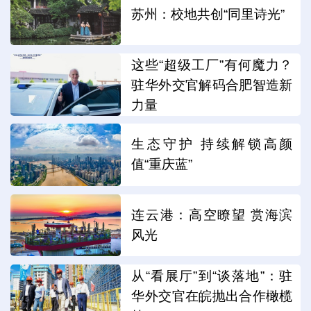
苏州：校地共创“同里诗光”
这些“超级工厂”有何魔力？
驻华外交官解码合肥智造新
力量
生态守护 持续解锁高颜
值“重庆蓝”
连云港：高空瞭望 赏海滨
风光
从“看展厅”到“谈落地”：驻
华外交官在皖抛出合作橄榄