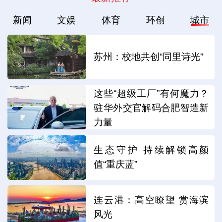
新闻
文娱
体育
环创
城市
苏州：校地共创“同里诗光”
这些“超级工厂”有何魔力？
驻华外交官解码合肥智造新
力量
生态守护 持续解锁高颜
值“重庆蓝”
连云港：高空瞭望 赏海滨
风光