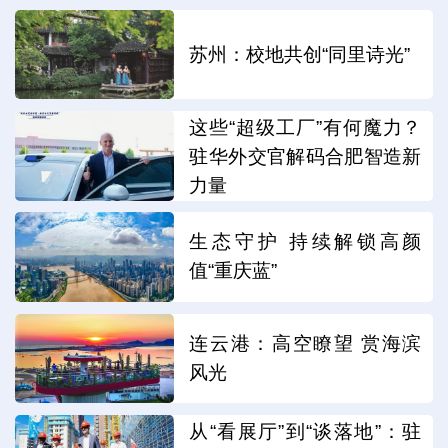
苏州：校地共创“同里诗光”
这些“超级工厂”有何魔力？
驻华外交官解码合肥智造新
力量
生态守护 持续解锁高颜
值“重庆蓝”
连云港：高空瞭望 赏海滨
风光
从“看展厅”到“谈落地”：驻