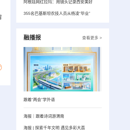
阿根廷网红拉玛：用镜头记录西安美好
，
355名巴基斯坦农技人员从杨凌“毕业”
渭
融播报
查看更多 >
跟着“两会”学外语
海报｜跟着诗词游渭南
海报 | 探索千年文明 遇见多彩大荔