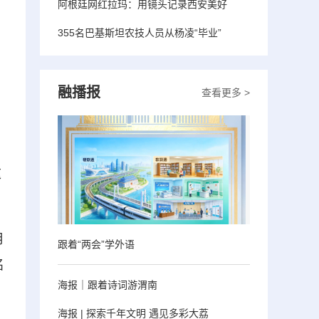
阿根廷网红拉玛：用镜头记录西安美好
355名巴基斯坦农技人员从杨凌“毕业”
融播报
查看更多 >
这
月
跟着“两会”学外语
名
海报｜跟着诗词游渭南
海报 | 探索千年文明 遇见多彩大荔