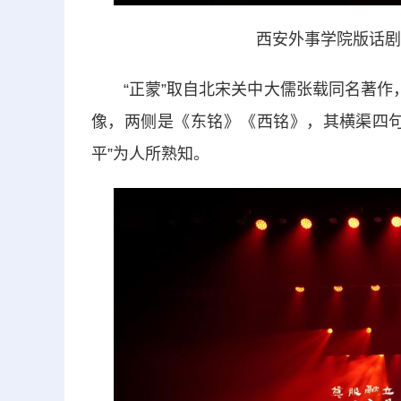
西安外事学院版话剧
“正蒙”取自北宋关中大儒张载同名著作，
像，两侧是《东铭》《西铭》，其横渠四句
平”为人所熟知。