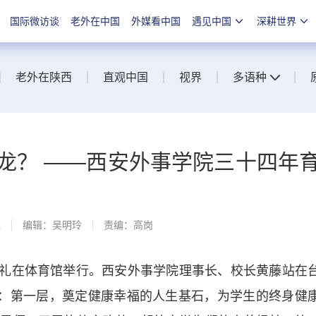
国际微访谈
老外在中国
外媒看中国
遇见中国
深耕世界
老外在陕西
直观中国
视界
多语种
龙？ ——西安外事学院三十四年
线
编辑：吴明玲
责编：高岗
典礼在体育馆举行。西安外事学院理事长、校长黄藤站在
”：第一层，奠定健康幸福的人生基石，为学生的终身健