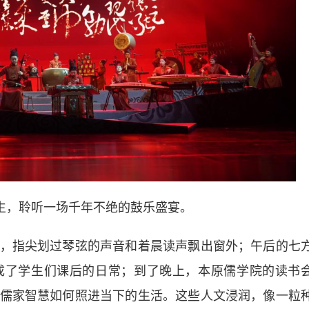
生，聆听一场千年不绝的鼓乐盛宴。
指尖划过琴弦的声音和着晨读声飘出窗外；午后的七
成了学生们课后的日常；到了晚上，本原儒学院的读书
儒家智慧如何照进当下的生活。这些人文浸润，像一粒