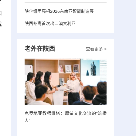
二
陕企组团亮相2026东南亚智能制造展
和
陕西冬枣首次出口澳大利亚
就
老外在陕西
查看更多 >
克罗地亚教师维塔：愿做文化交流的“筑桥
人”