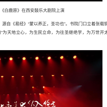
《白鹿原》在西安鼓乐大剧院上演
源自《易经》“蒙以养正，圣功也”。书院门口立着张载
“为天地立心，为生民立命，为往圣继绝学，为万世开