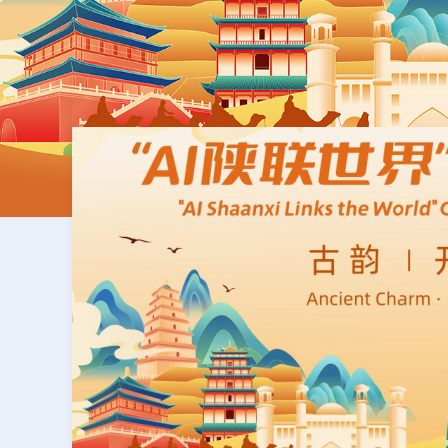
全
活
，
、全