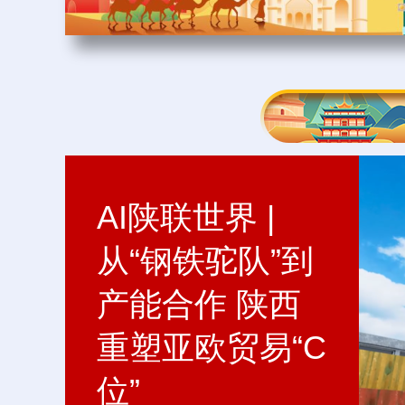
AI陕联世界 | 古
AI陕联世界 | 制
AI陕联世界 |
韵·开放·创新 AI
造大省“智”变 陕
从“钢铁驼队”到
赋能陕西故事全
西科技迈向“新
产能合作 陕西
球表达
质”赛道
重塑亚欧贸易“C
位”