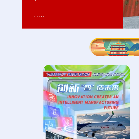
……
……
……