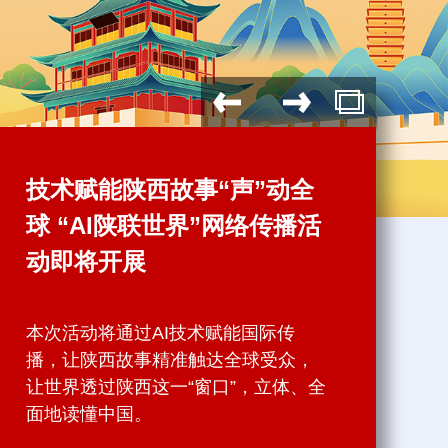
AI陕联世界 | 古韵·开放·创
新 AI赋能陕西故事全球表达
陕西，作为中华文明的重要发祥地与
现代产业创新的高地，千百年来，“古
韵”与“新生”同体，“开放”与“智造”相
融。