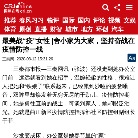
推荐
春风习习
锐评
国际
国内
评论
视频
文娱
体育
原创
直播
财智
城市
地方
环创
汽车
最美战“疫”女性 |舍小家为大家，坚持奋战在
疫情防控一线
三秦网
2020-03-12 15:31:26
三秦都市报—三秦网讯（张波）还没走到她办公室
门前，远远就看到她在招手，温婉轻柔的性格，很难让
人把她和“铁娘子”联系起来，已经累到沙哑的疲惫嗓
音，双眸里却焕发着无穷无尽的干劲儿。疫情防控期
间，她是勇往直前的战士，可谈到家人，她却眼泛泪
光。她就是曲江新区疫情防控指挥部社区防控组副组长
于菲。
沙发变成床，办公室是她春节里的“家”