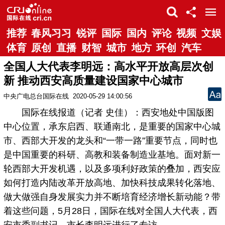
推荐
春风习习
锐评
国际
国内
评论
视频
文娱
体育
原创
直播
财智
城市
地方
环创
汽车
全国人大代表李明远：高水平开放高层次创
新 推动西安高质量建设国家中心城市
中央广电总台国际在线
2020-05-29 14:00:56
国际在线报道（记者 史佳）：西安地处中国版图
中心位置，承东启西、联通南北，是重要的国家中心城
市、西部大开发的龙头和“一带一路”重要节点，同时也
是中国重要的科研、高教和装备制造业基地。面对新一
轮西部大开发机遇，以及多项利好政策的叠加，西安应
如何打造内陆改革开放高地、加快科技成果转化落地、
做大做强自身发展实力并不断培育经济增长新动能？带
着这些问题，5月28日，国际在线对全国人大代表，西