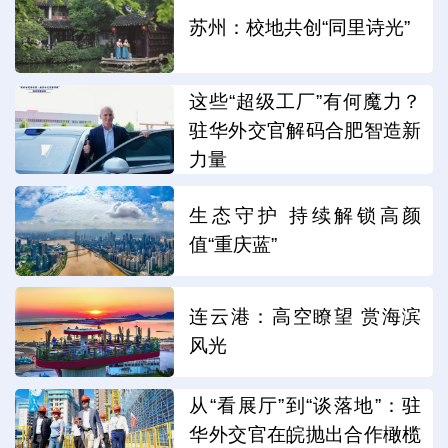
苏州：校地共创“同里诗光”
这些“超级工厂”有何魔力？
驻华外交官解码合肥智造新
力量
生态守护 持续解锁高颜
值“重庆蓝”
连云港：高空瞭望 赏海滨
风光
从“看展厅”到“谈落地”：驻
华外交官在皖抛出合作橄榄