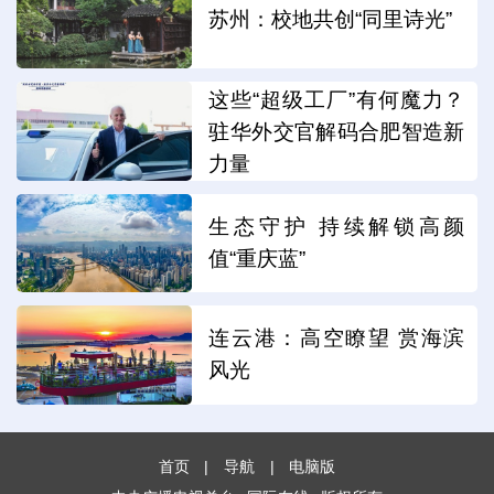
苏州：校地共创“同里诗光”
这些“超级工厂”有何魔力？
驻华外交官解码合肥智造新
力量
生态守护 持续解锁高颜
值“重庆蓝”
连云港：高空瞭望 赏海滨
风光
首页
|
导航
|
电脑版