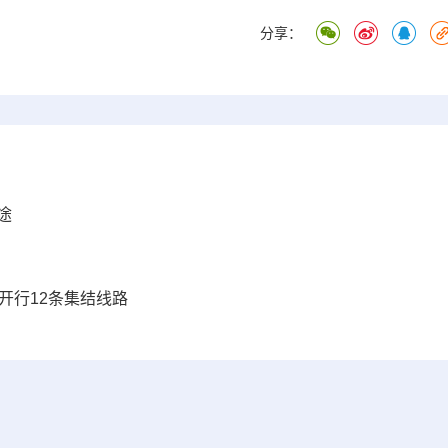
分享：
途
开行12条集结线路