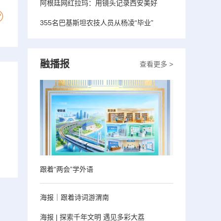
阿根廷网红拉玛：用镜头记录西安美好
355名巴基斯坦农技人员从杨凌“毕业”
融播报
查看更多 >
跟着“两会”学外语
海报｜跟着诗词游渭南
海报 | 探索千年文明 遇见多彩大荔