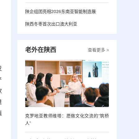
陕企组团亮相2026东南亚智能制造展
陕西冬枣首次出口澳大利亚
老外在陕西
查看更多 >
发
产
欧
进
值
克罗地亚教师维塔：愿做文化交流的“筑桥
人”