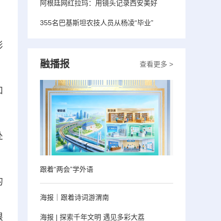
阿根廷网红拉玛：用镜头记录西安美好
355名巴基斯坦农技人员从杨凌“毕业”
影
融播报
查看更多 >
和
处
跟着“两会”学外语
的
海报｜跟着诗词游渭南
。
限
海报 | 探索千年文明 遇见多彩大荔