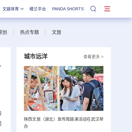
文娱体育
楼兰平台
PANDA SHORTS
站内搜索
原创
热点专题
文旅
城市远洋
查看更多 >
片
会
陕西文旅（湖北）宣传周路演活动在武汉举
类
办