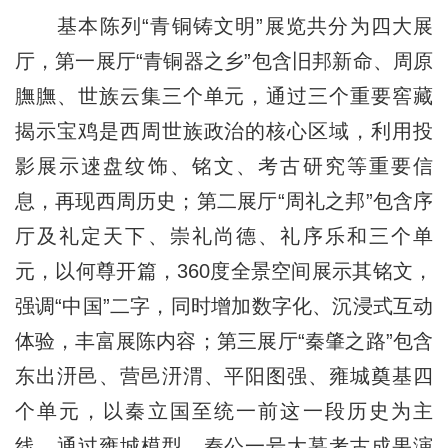
基本陈列“青铜铸文明”展览共分为四大展
厅，第一展厅“青铜器之乡”包含旧邦新命、周原
膴膴、世族云集三个单元，通过三个重要窖藏
揭示宝鸡是西周世族政治的核心区域，利用投
影展示逨盘纹饰、铭文、考古研究等重要信
息，再现西周历史；第二展厅“周礼之邦”包含序
厅及礼定天下、崇礼尚德、礼序乐和三个单
元，以何尊开篇，360度全景空间展示其铭文，
强调“中国”二字，同时增加数字化、沉浸式互动
体验，丰富展陈内容；第三展厅“秦肇之路”包含
东出汧邑、营邑汧渭、平阳图强、雍城奠基四
个单元，以秦立国至统一前这一段历史为主
线，通过雍城模型、秦公一号大墓考古成果演