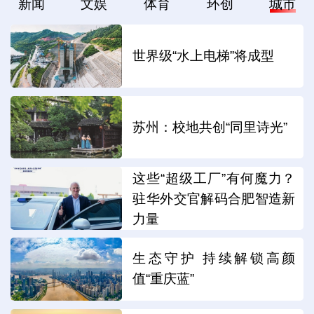
新闻
文娱
体育
环创
城市
世界级“水上电梯”将成型
苏州：校地共创“同里诗光”
这些“超级工厂”有何魔力？
驻华外交官解码合肥智造新
力量
生态守护 持续解锁高颜
值“重庆蓝”