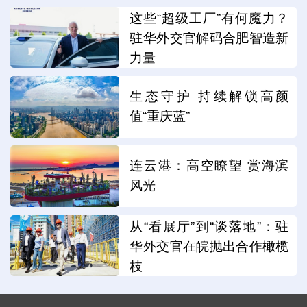
这些“超级工厂”有何魔力？
驻华外交官解码合肥智造新
力量
生态守护 持续解锁高颜
值“重庆蓝”
连云港：高空瞭望 赏海滨
风光
从“看展厅”到“谈落地”：驻
华外交官在皖抛出合作橄榄
枝