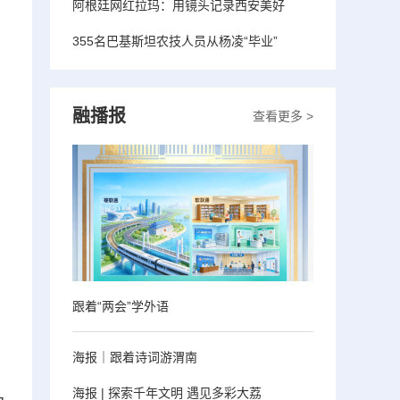
阿根廷网红拉玛：用镜头记录西安美好
355名巴基斯坦农技人员从杨凌“毕业”
融播报
查看更多 >
跟着“两会”学外语
海报｜跟着诗词游渭南
海报 | 探索千年文明 遇见多彩大荔