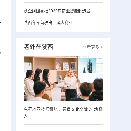
陕企组团亮相2026东南亚智能制造展
陕西冬枣首次出口澳大利亚
了
老外在陕西
查看更多 >
闪
克罗地亚教师维塔：愿做文化交流的“筑桥
人”