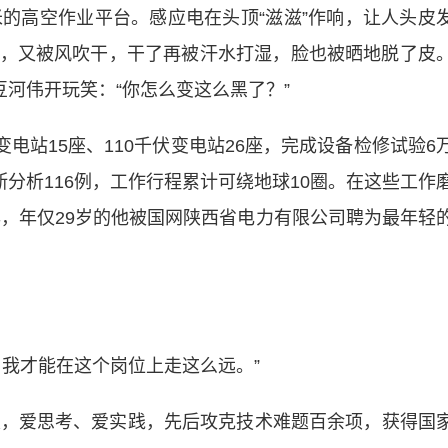
高空作业平台。感应电在头顶“滋滋”作响，让人头皮
，又被风吹干，干了再被汗水打湿，脸也被晒地脱了皮
豆河伟开玩笑：“你怎么变这么黑了？”
电站15座、110千伏变电站26座，完成设备检修试验6
断分析116例，工作行程累计可绕地球10圈。在这些工作
年，年仅29岁的他被国网陕西省电力有限公司聘为最年轻
我才能在这个岗位上走这么远。”
，爱思考、爱实践，先后攻克技术难题百余项，获得国