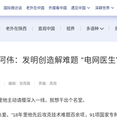
国际微访谈
老外在中国
外媒看中国
遇见中国
深耕世界
老外在陕西
直观中国
视界
多语种
伟：发明创造解难题 “电网医生
线
编辑：张雨晨
责编：高岗
里他主动请缨深入一线，就想干出个名堂。
。”18年里他先后攻克技术难题百余项，91项国家专