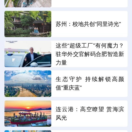
苏州：校地共创“同里诗光”
这些“超级工厂”有何魔力？
驻华外交官解码合肥智造新
力量
生态守护 持续解锁高颜
值“重庆蓝”
连云港：高空瞭望 赏海滨
风光