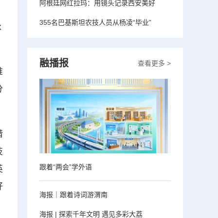
阿根廷网红拉玛：用镜头记录西安美好
355名巴基斯坦农技人员从杨凌“毕业”
泳
融播报
查看更多 >
唯
分
借
技
跟着“两会”学外语
英
好
海报｜跟着诗词游渭南
海报 | 探索千年文明 遇见多彩大荔