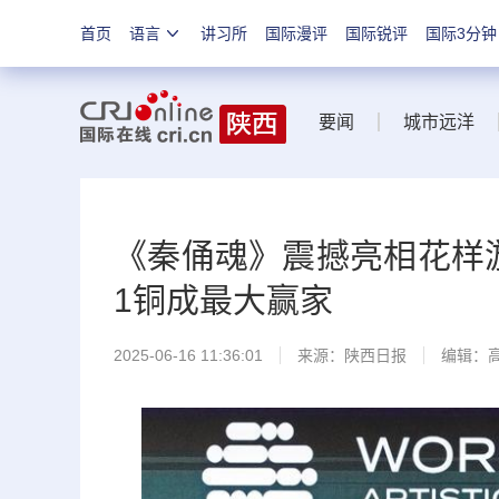
首页
语言
讲习所
国际漫评
国际锐评
国际3分钟
要闻
城市远洋
《秦俑魂》震撼亮相花样游
1铜成最大赢家
2025-06-16 11:36:01
来源：
陕西日报
编辑：