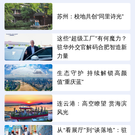
苏州：校地共创“同里诗光”
这些“超级工厂”有何魔力？
驻华外交官解码合肥智造新
力量
生态守护 持续解锁高颜
值“重庆蓝”
连云港：高空瞭望 赏海滨
风光
从“看展厅”到“谈落地”：驻