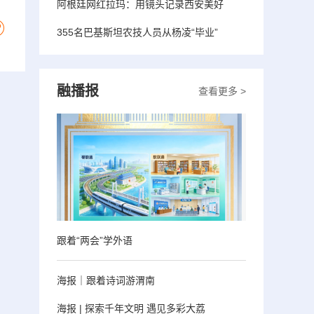
阿根廷网红拉玛：用镜头记录西安美好
355名巴基斯坦农技人员从杨凌“毕业”
融播报
查看更多 >
跟着“两会”学外语
海报｜跟着诗词游渭南
海报 | 探索千年文明 遇见多彩大荔