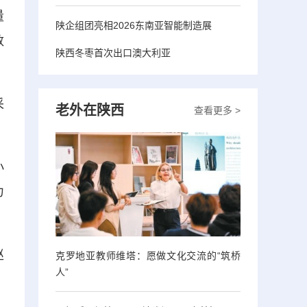
量
陕企组团亮相2026东南亚智能制造展
数
陕西冬枣首次出口澳大利亚
采
老外在陕西
查看更多 >
小
力
赵
克罗地亚教师维塔：愿做文化交流的“筑桥
人”