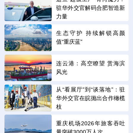
驻华外交官解码合肥智造新
力量
生态守护 持续解锁高颜
值“重庆蓝”
连云港：高空瞭望 赏海滨
风光
从“看展厅”到“谈落地”：驻
华外交官在皖抛出合作橄榄
枝
重庆机场2026年旅客吞吐
量突破3000万人次