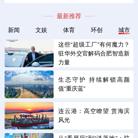
最新推荐
新闻
文娱
体育
环创
城市
这些“超级工厂”有何魔力？
驻华外交官解码合肥智造新
力量
生态守护 持续解锁高颜
值“重庆蓝”
连云港：高空瞭望 赏海滨
风光