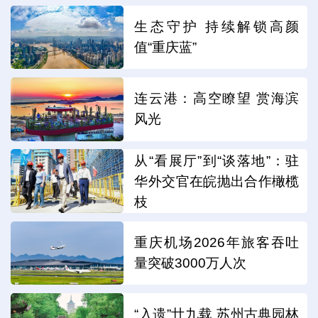
生态守护 持续解锁高颜
值“重庆蓝”
连云港：高空瞭望 赏海滨
风光
从“看展厅”到“谈落地”：驻
华外交官在皖抛出合作橄榄
枝
重庆机场2026年旅客吞吐
量突破3000万人次
“入遗”廿九载 苏州古典园林