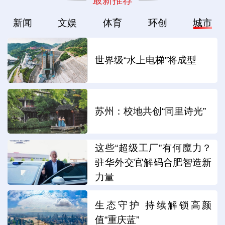
新闻
文娱
体育
环创
城市
世界级“水上电梯”将成型
苏州：校地共创“同里诗光”
这些“超级工厂”有何魔力？
驻华外交官解码合肥智造新
力量
生态守护 持续解锁高颜
值“重庆蓝”