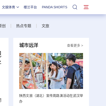
文娱体育
楼兰平台
PANDA SHORTS
站内搜索
原创
热点专题
文旅
城市远洋
查看更多 >
把
好
陕西文旅（湖北）宣传周路演活动在武汉举
彻
办