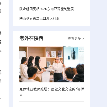
解
陕企组团亮相2026东南亚智能制造展
习
陕西冬枣首次出口澳大利亚
察
老外在陕西
查看更多 >
域
心
规
现
克罗地亚教师维塔：愿做文化交流的“筑桥
如
人”
在