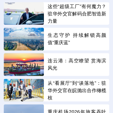
这些“超级工厂”有何魔力？
驻华外交官解码合肥智造新
力量
生态守护 持续解锁高颜
值“重庆蓝”
连云港：高空瞭望 赏海滨
风光
从“看展厅”到“谈落地”：驻
华外交官在皖抛出合作橄榄
枝
重庆机场2026年旅客吞吐