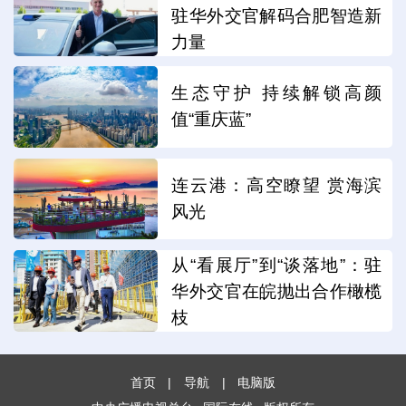
驻华外交官解码合肥智造新
力量
生态守护 持续解锁高颜
值“重庆蓝”
连云港：高空瞭望 赏海滨
风光
从“看展厅”到“谈落地”：驻
华外交官在皖抛出合作橄榄
枝
首页
|
导航
|
电脑版