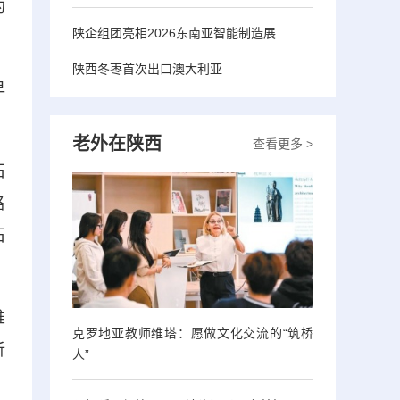
约
陕企组团亮相2026东南亚智能制造展
陕西冬枣首次出口澳大利亚
早
老外在陕西
查看更多 >
石
洛
石
堆
克罗地亚教师维塔：愿做文化交流的“筑桥
析
人”