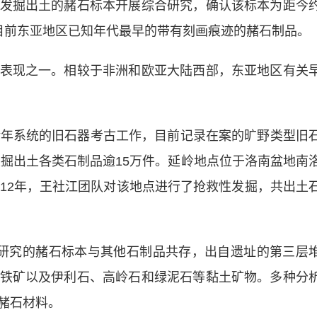
发掘出土的赭石标本开展综合研究，确认该标本为距今
目前东亚地区已知年代最早的带有刻画痕迹的赭石制品。
现之一。相较于非洲和欧亚大陆西部，东亚地区有关
年系统的旧石器考古工作，目前记录在案的旷野类型旧
发掘出土各类石制品逾15万件。延岭地点位于洛南盆地南
012年，王社江团队对该地点进行了抢救性发掘，共出土
究的赭石标本与其他石制品共存，出自遗址的第三层
铁矿以及伊利石、高岭石和绿泥石等黏土矿物。多种分
赭石材料。