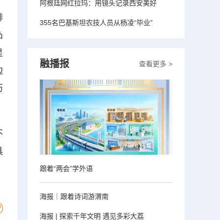
阿根廷网红拉玛：用镜头记录西安美好
排
355名巴基斯坦农技人员从杨凌“毕业”
凸
显
融播报
查看更多 >
边
历
不
具
跟着“两会”学外语
海报｜跟着诗词游渭南
海报 | 探索千年文明 遇见多彩大荔