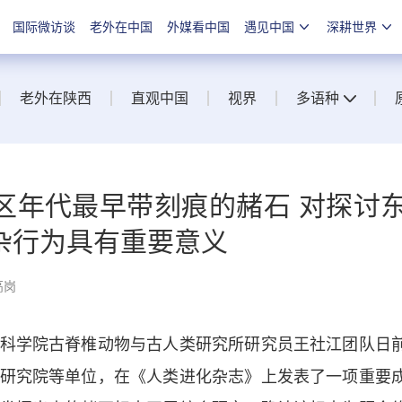
国际微访谈
老外在中国
外媒看中国
遇见中国
深耕世界
老外在陕西
直观中国
视界
多语种
区年代最早带刻痕的赭石 对探讨
杂行为具有重要意义
高岗
学院古脊椎动物与古人类研究所研究员王社江团队日
研究院等单位，在《人类进化杂志》上发表了一项重要