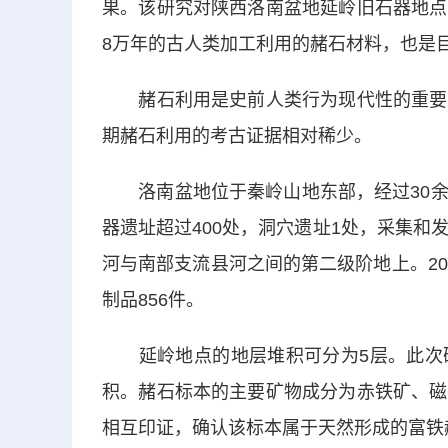
果。该研究对陕西洛南盆地延岭旧石器地点
8万年的古人类加工利用的赭石材料，也是
赭石利用是史前人类行为现代性的重要表
期赭石利用的考古证据相对稀少。
洛南盆地位于秦岭山地东部，经过30余
器遗址超过400处，洞穴遗址1处，采集和
河与南部支流县河之间的第二级阶地上。2
制品856件。
延岭地点的地层堆积可分为5层。此次研
积。赭石标本的主要矿物成分为赤铁矿、磁
相互印证，确认该标本属于天然形成的富铁