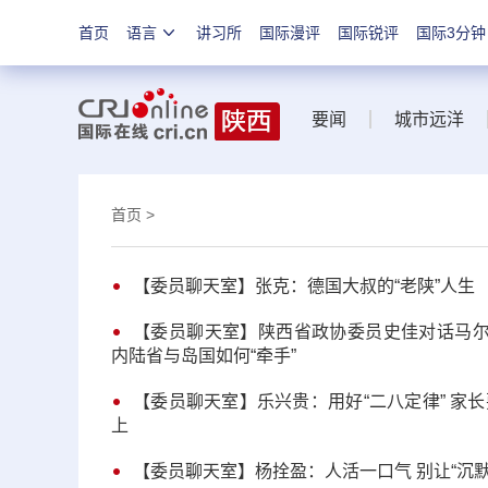
首页
语言
讲习所
国际漫评
国际锐评
国际3分钟
要闻
城市远洋
首页
>
【委员聊天室】张克：德国大叔的“老陕”人生
【委员聊天室】陕西省政协委员史佳对话马尔
内陆省与岛国如何“牵手”
【委员聊天室】乐兴贵：用好“二八定律” 家
上
【委员聊天室】杨拴盈：人活一口气 别让“沉