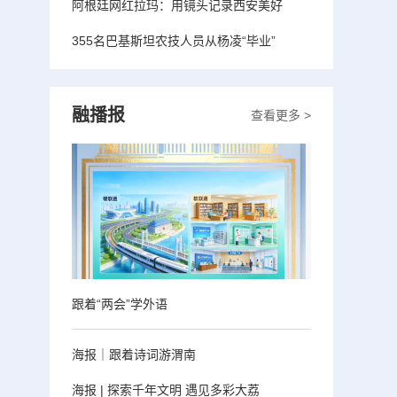
阿根廷网红拉玛：用镜头记录西安美好
355名巴基斯坦农技人员从杨凌“毕业”
融播报
查看更多 >
跟着“两会”学外语
海报｜跟着诗词游渭南
海报 | 探索千年文明 遇见多彩大荔