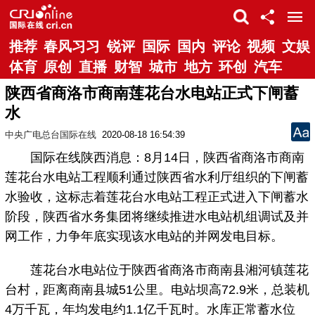
推荐
春风习习
锐评
国际
国内
评论
视频
文娱
体育
原创
直播
财智
城市
地方
环创
汽车
陕西省商洛市商南莲花台水电站正式下闸蓄
水
中央广电总台国际在线
2020-08-18 16:54:39
国际在线陕西消息：8月14日，陕西省商洛市商南
莲花台水电站工程顺利通过陕西省水利厅组织的下闸蓄
水验收，这标志着莲花台水电站工程正式进入下闸蓄水
阶段，陕西省水务集团将继续推进水电站机组调试及并
网工作，力争年底实现该水电站的并网发电目标。
莲花台水电站位于陕西省商洛市商南县湘河镇莲花
台村，距离商南县城51公里。电站坝高72.9米，总装机
4万千瓦，年均发电约1.1亿千瓦时。水库正常蓄水位