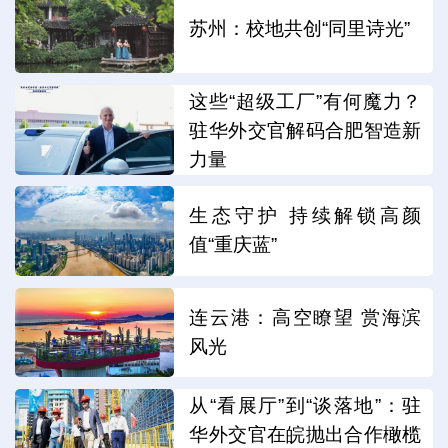
苏州：校地共创“同里诗光”
这些“超级工厂”有何魔力？
驻华外交官解码合肥智造新
力量
生态守护 持续解锁高颜
值“重庆蓝”
连云港：高空瞭望 赏海滨
风光
从“看展厅”到“谈落地”：驻
华外交官在皖抛出合作橄榄