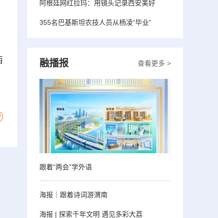
阿根廷网红拉玛：用镜头记录西安美好
355名巴基斯坦农技人员从杨凌“毕业”
西
融播报
查看更多 >
跟着“两会”学外语
海报｜跟着诗词游渭南
海报 | 探索千年文明 遇见多彩大荔