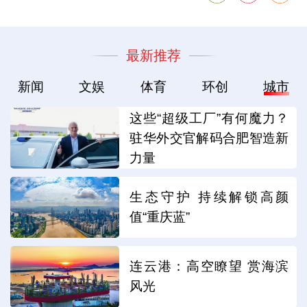
最新推荐
新闻
文娱
体育
环创
城市
这些“超级工厂”有何魔力？
驻华外交官解码合肥智造新
力量
生态守护 持续解锁高颜
值“重庆蓝”
连云港：高空瞭望 赏海滨
风光