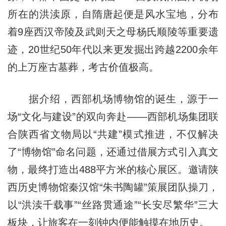
所在的洪渎原，自隋唐起便是风水宝地，分布
着9座西汉帝陵及武则天之母杨氏顺陵等重要遗
迹，20世纪50年代以来更发掘出跨越2200余年
的上万座古墓葬，考古价值极高。
据介绍，西部机场博物馆的诞生，源于一
场“文化与建设”的双向奔赴——西部机场集团联
合陕西省文物局以“共建”模式推进，不仅解决
了“博物馆”命名问题，还通过借展方式引入真文
物，最终打造出488平方米的核心展区。邀请陕
西历史博物馆秦汉馆“朱书陶罐”策展团队操刀，
以“洪渎千载事”“丝路贯通途”“长安尽繁华”三大
板块，让旅客在一刻钟内便能触摸在地历史。