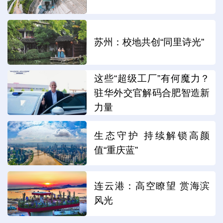
苏州：校地共创“同里诗光”
这些“超级工厂”有何魔力？
驻华外交官解码合肥智造新
力量
生态守护 持续解锁高颜
值“重庆蓝”
连云港：高空瞭望 赏海滨
风光