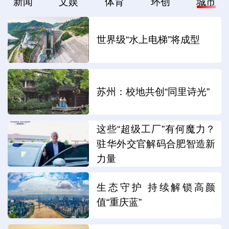
新闻
文娱
体育
环创
城市
世界级“水上电梯”将成型
苏州：校地共创“同里诗光”
这些“超级工厂”有何魔力？
驻华外交官解码合肥智造新
力量
生态守护 持续解锁高颜
值“重庆蓝”