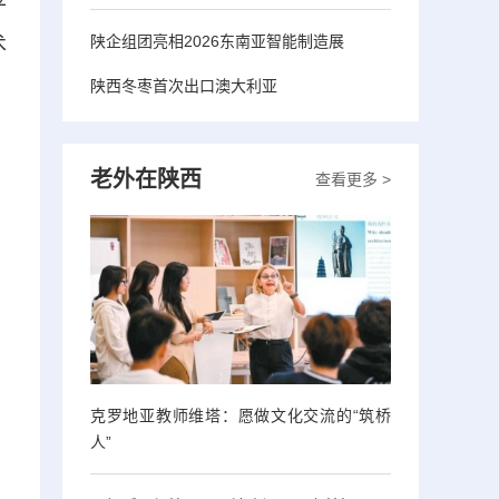
平
陕企组团亮相2026东南亚智能制造展
术
陕西冬枣首次出口澳大利亚
老外在陕西
查看更多 >
克罗地亚教师维塔：愿做文化交流的“筑桥
人”