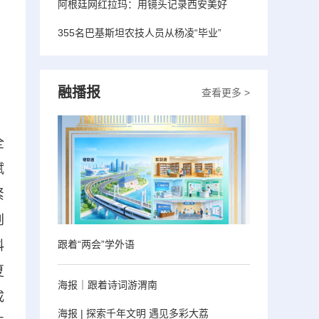
阿根廷网红拉玛：用镜头记录西安美好
355名巴基斯坦农技人员从杨凌“毕业”
融播报
查看更多 >
全
赋
紧
创
跟着“两会”学外语
科
夏
海报｜跟着诗词游渭南
成
海报 | 探索千年文明 遇见多彩大荔